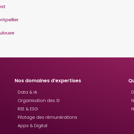
est
ntpellier
ulouse
Nos domaines d’expertises
Q
Data & IA
D
Organisation des SI
N
RSE & ESG
N
Pilotage des rémunérations
Apps & Digital