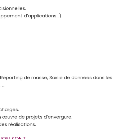
isionnelles.
loppement d’applications…).
 Reporting de masse, Saisie de données dans les
, …
charges.
en œuvre de projets d’envergure.
es réalisations.
TION SONT