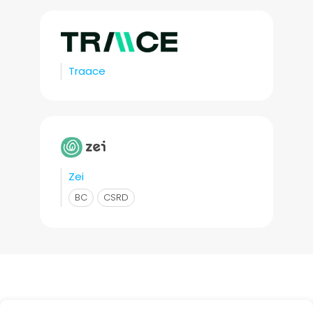
Traace
Zei
BC
CSRD