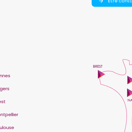
Être cont
nnes
gers
est
ntpellier
ulouse