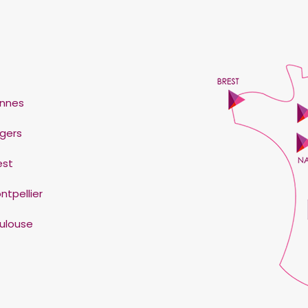
nnes
gers
est
ntpellier
ulouse