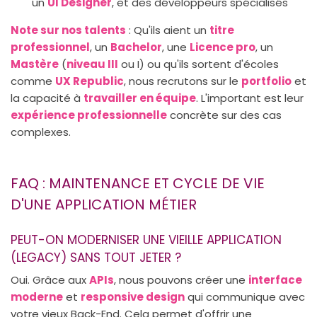
un
UI Designer
, et des développeurs spécialisés
Note sur nos talents
: Qu'ils aient un
titre
professionnel
, un
Bachelor
, une
Licence pro
, un
Mastère
(
niveau III
ou I) ou qu'ils sortent d'écoles
comme
UX Republic
, nous recrutons sur le
portfolio
et
la capacité à
travailler en équipe
. L'important est leur
expérience professionnelle
concrète sur des cas
complexes.
FAQ : MAINTENANCE ET CYCLE DE VIE
D'UNE APPLICATION MÉTIER
PEUT-ON MODERNISER UNE VIEILLE APPLICATION
(LEGACY) SANS TOUT JETER ?
Oui. Grâce aux
APIs
, nous pouvons créer une
interface
moderne
et
responsive design
qui communique avec
votre vieux Back-End. Cela permet d'offrir une