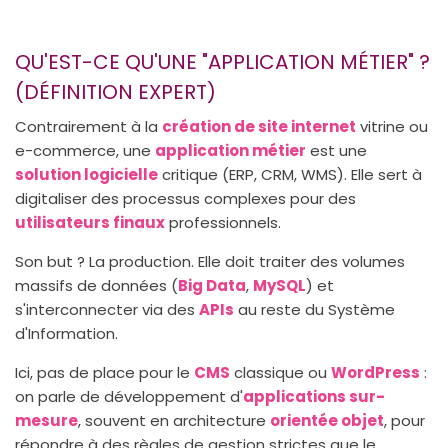
QU'EST-CE QU'UNE "APPLICATION MÉTIER" ?
(DÉFINITION EXPERT)
Contrairement à la
création de site internet
vitrine ou
e-commerce, une
application métier
est une
solution logicielle
critique (ERP, CRM, WMS). Elle sert à
digitaliser des processus complexes pour des
utilisateurs finaux
professionnels.
Son but ? La production. Elle doit traiter des volumes
massifs de données (
Big Data
,
MySQL
) et
s'interconnecter via des
APIs
au reste du Système
d'Information.
Ici, pas de place pour le
CMS
classique ou
WordPress
:
on parle de développement d'
applications sur-
mesure
, souvent en architecture
orientée objet
, pour
répondre à des règles de gestion strictes que le