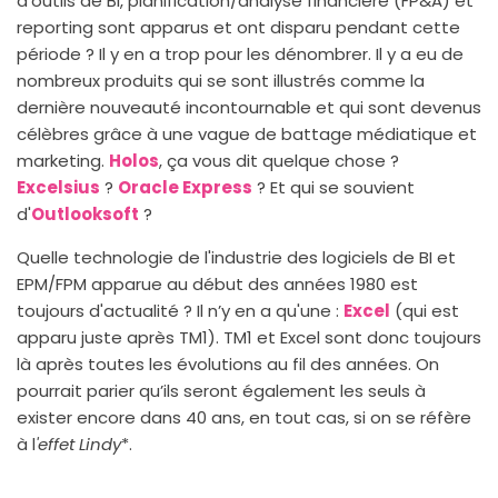
d'outils de BI, planification/analyse financière (FP&A) et
reporting sont apparus et ont disparu pendant cette
période ? Il y en a trop pour les dénombrer. Il y a eu de
nombreux produits qui se sont illustrés comme la
dernière nouveauté incontournable et qui sont devenus
célèbres grâce à une vague de battage médiatique et
marketing.
Holos
, ça vous dit quelque chose ?
Excelsius
?
Oracle Express
? Et qui se souvient
d'
Outlooksoft
?
Quelle technologie de l'industrie des logiciels de BI et
EPM/FPM apparue au début des années 1980 est
toujours d'actualité ? Il n’y en a qu'une :
Excel
(qui est
apparu juste après TM1). TM1 et Excel sont donc toujours
là après toutes les évolutions au fil des années. On
pourrait parier qu’ils seront également les seuls à
exister encore dans 40 ans, en tout cas, si on se réfère
à l
'effet Lindy
*.