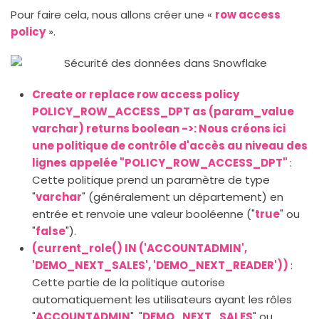
Pour faire cela, nous allons créer une «
row access
policy
».
Create or replace row access policy
POLICY_ROW_ACCESS_DPT as (param_value
varchar) returns boolean ->: Nous créons ici
une politique de contrôle d'accès au niveau des
lignes appelée "POLICY_ROW_ACCESS_DPT"
:
Cette politique prend un paramètre de type
"
varchar
" (généralement un département) en
entrée et renvoie une valeur booléenne ("
true
" ou
"
false
").
(current_role() IN ('ACCOUNTADMIN',
'DEMO_NEXT_SALES', 'DEMO_NEXT_READER'))
:
Cette partie de la politique autorise
automatiquement les utilisateurs ayant les rôles
"
ACCOUNTADMIN
", "
DEMO_NEXT_SALES
" ou