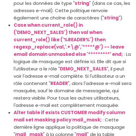
pour les données de type "
string
" (dans ce cas, les
adresses e-mail). Cette politique renvoie
également une chaîne de caractères ("
string
").
Case when current_role() in
('DEMO_NEXT_SALES') then val when
current_role() like ('%READER%') then
regexp_replace(val,'.+\@','*****@') -- leave
email domain unmasked else '*********' end;
: La
logique de masquage est définie ici. Elle dit que si
l'utilisateur a le rôle "
DEMO_NEXT_SALES
", il peut
voir l'adresse e-mail complète. Si l'utilisateur a un
rôle contenant "
READER
", alors l'adresse e-mail sera
masquée, sauf le domaine de messagerie, qui
restera visible. Pour tous les autres utilisateurs,
l'adresse e-mail est complètement masquée.
Alter table if exists CUSTOMER modify column
mail set masking policy mail_mask;
: Cette
dernière ligne applique la politique de masquage
"
mail_mask
" à la colonne "
mail
" de la table