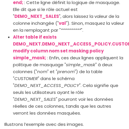
end;
: Cette ligne définit la logique de masquage.
Elle dit que si le rôle actuel est
"
DEMO_NEXT_SALES
", alors laissez la valeur de la
colonne inchangée ("
val
"). Sinon, masquez la valeur
en la remplaçant par "
**********
".
Alter table if exists
DEMO_NEXT.DEMO_NEXT_ACCESS_POLICY.CUSTO
modify column nom set masking policy
simple_mask;
: Enfin, ces deux lignes appliquent la
politique de masquage "
simple_mask
" à deux
colonnes ("
nom
" et "
prenom
") de la table
"
CUSTOMER
" dans le schéma
"
DEMO_NEXT_ACCESS_POLICY
". Cela signifie que
seuls les utilisateurs ayant le rôle
"
DEMO_NEXT_SALES
" pourront voir les données
réelles de ces colonnes, tandis que les autres
verront les données masquées.
Illustrons l’exemple avec des images.