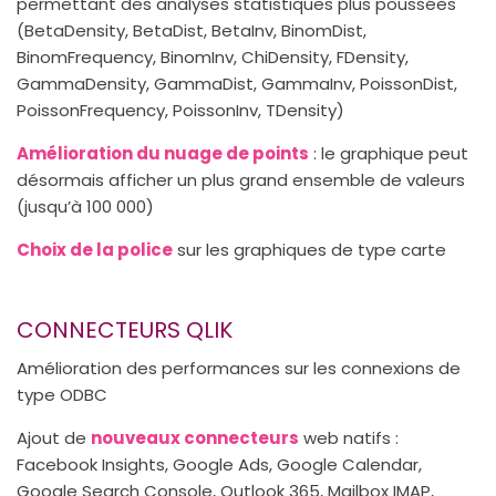
permettant des analyses statistiques plus poussées
(BetaDensity, BetaDist, BetaInv, BinomDist,
BinomFrequency, BinomInv, ChiDensity, FDensity,
GammaDensity, GammaDist, GammaInv, PoissonDist,
PoissonFrequency, PoissonInv, TDensity)
Amélioration du nuage de points
: le graphique peut
désormais afficher un plus grand ensemble de valeurs
(jusqu’à 100 000)
Choix de la police
sur les graphiques de type carte
CONNECTEURS QLIK
Amélioration des performances sur les connexions de
type ODBC
Ajout de
nouveaux connecteurs
web natifs :
Facebook Insights, Google Ads, Google Calendar,
Google Search Console, Outlook 365, Mailbox IMAP,