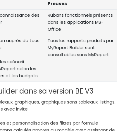
Preuves
a connaissance des
Rubans fonctionnels présents
r
dans les applications MS-
Office
sion auprès de tous
Tous les rapports produits par
s
MyReport Builder sont
consultables sans MyReport
les scénarii
MyReport selon les
eurs et les budgets
lder dans sa version BE V3
eaux, graphiques, graphiques sans tableaux, listings,
es avec invite
es et personnalisation des filtres par formule
hamps calculés propres au modèle avec assistant de