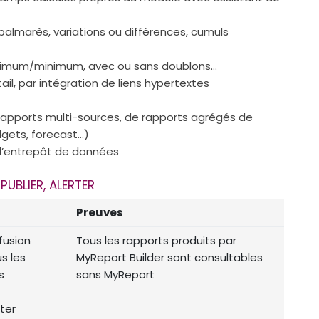
palmarès, variations ou différences, cumuls
imum/minimum, avec ou sans doublons…
ail, par intégration de liens hypertextes
rapports multi-sources, de rapports agrégés de
dgets, forecast…)
 l’entrepôt de données
PUBLIER, ALERTER
Preuves
ffusion
Tous les rapports produits par
s les
MyReport Builder sont consultables
s
sans MyReport
ter