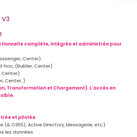
 V3
3
tionnelle complète, intégrée et administrée pour
Messenger, Center)
d-hoc, (Builder, Center)
, Center)
, Center, )
ion, Transformation et Chargement). L'accès en
sible.
trée et pilotée
ce (& O365), Active Directory, Messagerie, etc.)
tes les données