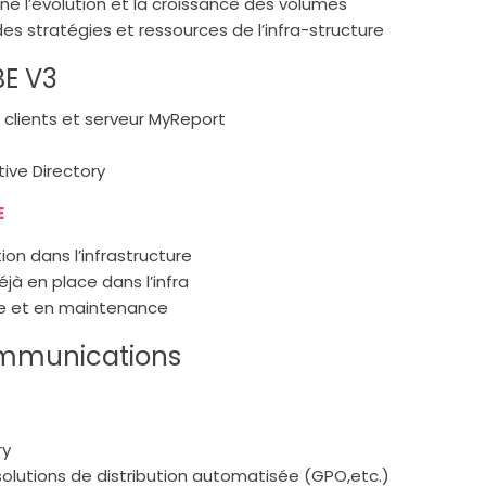
ne l’évolution et la croissance des volumes
des stratégies et ressources de l’infra-structure
BE V3
 clients et serveur MyReport
ive Directory
E
ion dans l’infrastructure
à en place dans l’infra
nce et en maintenance
ommunications
ry
olutions de distribution automatisée (GPO,etc.)