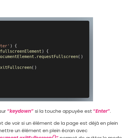
sur
“
keydown
”
si la touche appuyée est
“
Enter
”
.
 de voir si un élément de la page est déjà en plein
 mettre un élément en plein écran avec
cument.exitFullscreen()
”
permet de quitter le mode