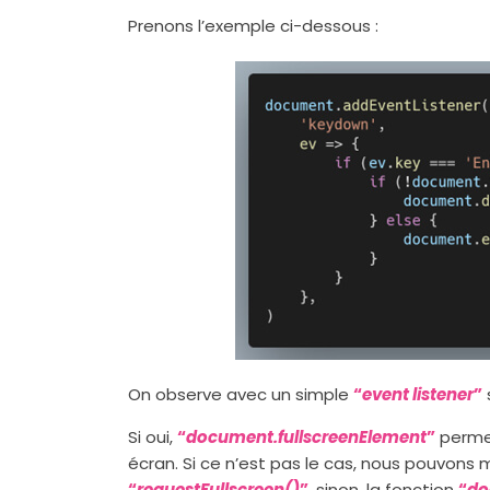
Prenons l’exemple ci-dessous :
On observe avec un simple
“
event listener
”
Si oui,
“
document.fullscreenElement
”
permet
écran. Si ce n’est pas le cas, nous pouvons
“
requestFullscreen()
”
, sinon, la fonction
“
do