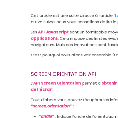
Cet article est une suite directe à l'article "
L
qui va suivre, nous vous conseillons de lire la
Les
API Javascript
sont un formidable moye
applications
. Cela impose des limites évid
navigateurs. Mais ces innovations sont fasci
C’est pourquoi nous allons voir ensemble 9 d
SCREEN ORIENTATION API
L’
API Screen Orientation
permet d’
obtenir
de l’écran
.
Tout d’abord vous pouvez récupérer les infor
“
screen.orientation
”
:
“
angle
”
: Indique l’angle de l’orientation