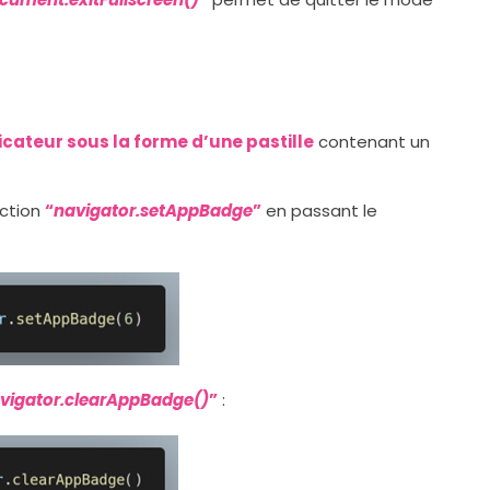
dicateur sous la forme d’une pastille
contenant un
nction
“
navigator.setAppBadge
”
en passant le
vigator.clearAppBadge()
”
: