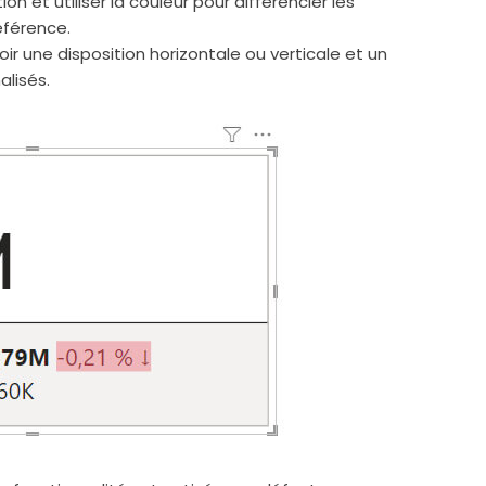
n et utiliser la couleur pour différencier les
éférence.
r une disposition horizontale ou verticale et un
lisés.