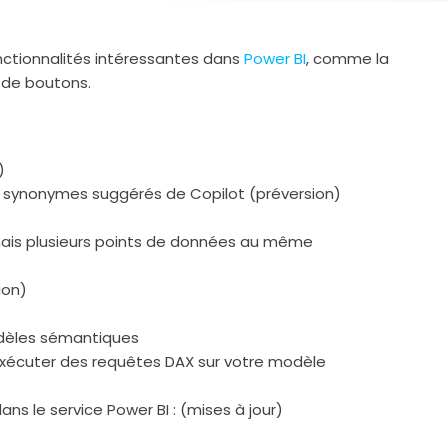
nctionnalités intéressantes dans
Power BI
, comme la
 de boutons.
)
s synonymes suggérés de Copilot (préversion)
mais plusieurs points de données au même
ion)
èles sémantiques
exécuter des requêtes DAX sur votre modèle
s le service Power BI : (mises à jour)