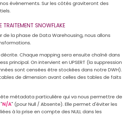
s nos évènements. Sur les côtés graviteront des
iels.
E TRAITEMENT SNOWFLAKE
star de la phase de Data Warehousing, nous allons
ansformations.
e décrite. Chaque mapping sera ensuite chaîné dans
ss principal. On intervient en UPSERT (la suppression
données sont censées être stockées dans notre DWH).
ables de dimension avant celles des tables de faits
uête métadata particulière qui va nous permettre de
 "
N/A
" (pour Null / Absente). Elle permet d'éviter les
 liées à la prise en compte des NULL dans les