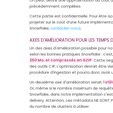
On peut définir une approximation du coût
précédemment compilées.
Cette partie est confidentielle. Pour être
projeter sur le coût d’une future implément
Snowflake,
contactez-nous
.
AXES D'AMÉLIORATION POUR LES TEMPS
Un des axes d'amélioration possible pour not
selon les bonnes pratiques Snowflake : c'est, 
250 Mo, et compressés en GZIP
. Cette seg
des outils C#. L'optimisation devrait être v
procédure d'ingestion et pourra donc avoir u
Un deuxième axe d'amélioration serait l'
util
Or, même si le nombre maximum de requêtes
Snowflake, dans notre implémentation c'est
delivery. Attention, ces métadata NE SONT 
du nombre de clusters à utiliser.