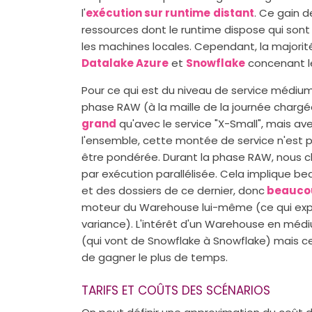
l'
exécution sur runtime
distant
. Ce gain d
ressources dont le runtime dispose qui sont 
les machines locales. Cependant, la majorité
Datalake Azure
et
Snowflake
concenant l
Pour ce qui est du niveau de service médium
phase RAW (à la maille de la journée chargée
grand
qu'avec le service "X-Small", mais a
l'ensemble, cette montée de service n'est p
être pondérée. Durant la phase RAW, nous ch
par exécution parallélisée. Cela implique be
et des dossiers de ce dernier, donc
beaucou
moteur du Warehouse lui-même (ce qui exp
variance). L'intérêt d'un Warehouse en médi
(qui vont de Snowflake à Snowflake) mais 
de gagner le plus de temps.
TARIFS ET COÛTS DES SCÉNARIOS