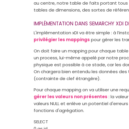
au centre, notre table de faits portant tou
tables de dimensions, des sortes de référent
IMPLÉMENTATION DANS SEMARCHY XDI D
L'implémentation xDI va être simple : à l’in
privilégier les mappings
pour gérer les tr
On doit faire un mapping pour chaque tabl
un process, lui-même appelé par notre proce
physique est possible à ce stade, car les 
On chargera bien entendu les données des t
(contrainte de clef étrangère).
Pour chaque mapping on va utiliser une req
gérer les valeurs non présentes
: la valeur
valeurs NULL et enlève un potentiel d'erreurs
fonctions d'agrégation.
SELECT
0 as id