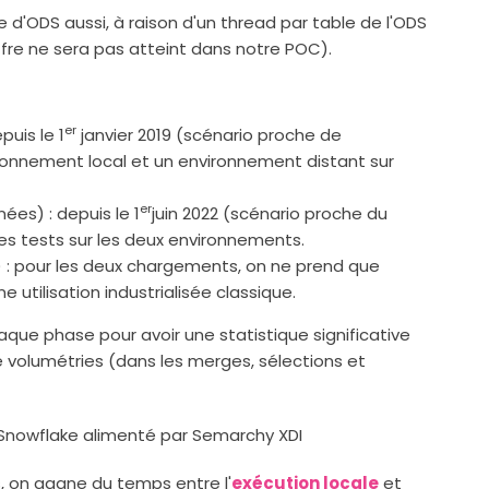
e d'ODS aussi, à raison d'un thread par table de l'ODS
ffre ne sera pas atteint dans notre POC).
er
puis le 1
janvier 2019 (scénario proche de
environnement local et un environnement distant sur
er
es) : depuis le 1
juin 2022 (scénario proche du
es tests sur les deux environnements.
d) : pour les deux chargements, on ne prend que
 utilisation industrialisée classique.
que phase pour avoir une statistique significative
e volumétries (dans les merges, sélections et
 on gagne du temps entre l'
exécution locale
et