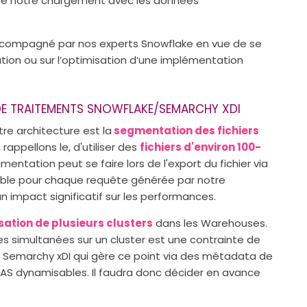
 de notre chargement avec les données
 accompagné par nos experts Snowflake en vue de se
ation ou sur l’optimisation d’une implémentation
 DE TRAITEMENTS SNOWFLAKE/SEMARCHY XDI
re architecture est la
segmentation des fichiers
rappellons le, d'utiliser des
fichiers d'environ 100-
mentation peut se faire lors de l'export du fichier via
isible pour chaque requête générée par notre
n impact significatif sur les performances.
isation de plusieurs clusters
dans les Warehouses.
 simultanées sur un cluster est une contrainte de
 Semarchy xDI qui gère ce point via des métadata de
PAS dynamisables. Il faudra donc décider en avance