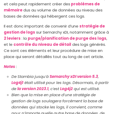
et cela peut rapidement créer des
problèmes de
mémoire
dus au volume de données au niveau des
bases de données qui hébergent ces logs.
Il est donc important de convenir d’une
stratégie de
gestion de logs
sur Semarchy xDI, notamment grâce à
2 leviers
: la
purge/planification de purge des logs
,
et le
contrôle du niveau de détail
des logs générés.
Ce sont ces éléments et leur procédure de mise en
place qui seront détaillés tout au long de cet article.
Notes
:
De Stambia jusqu’à
Semarchy xDI version 5.3
,
Log4j1
était utilisé pour les logs. Désormais, à partir
de
la version 2023.1
, c’est
Log4j2
qui est utilisé.
Bien que la mise en place d’une stratégie de
gestion de logs soulagera forcément la base de
données qui stocke les logs, il convient, comme
pour n’importe quelle autre base de données, de