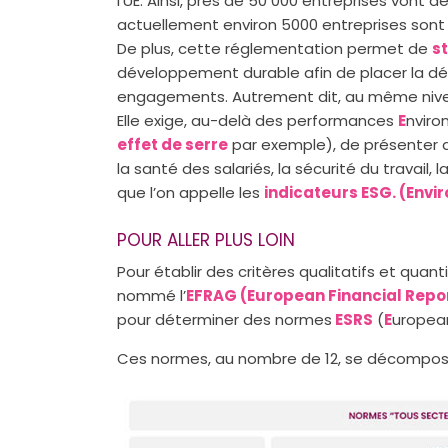
l’UE. Ainsi, près de 50 000 entreprises vont 
actuellement environ 5000 entreprises sont 
De plus, cette réglementation permet de
s
développement durable afin de placer la dé
engagements. Autrement dit, au même niveau
Elle exige, au-delà des performances
E
nviro
effet de serre
par exemple), de présenter 
la santé des salariés, la sécurité du travail, l
que l’on appelle les
indicateurs ESG. (Env
POUR ALLER PLUS LOIN
Pour établir des critères qualitatifs et quan
nommé l’
EFRAG (European Financial Repo
pour déterminer des normes
ESRS
(
E
urope
Ces normes, au nombre de 12, se décompo