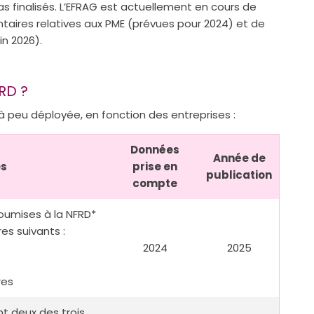
as finalisés. L’EFRAG est actuellement en cours de
taires relatives aux PME (prévues pour 2024) et de
in 2026).
RD ?
 à peu déployée, en fonction des entreprises :
Données
Année de
es
prise en
publication
compte
oumises à la NFRD*
es suivants :
2024
2025
res
t deux des trois