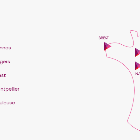
nnes
gers
est
ntpellier
ulouse