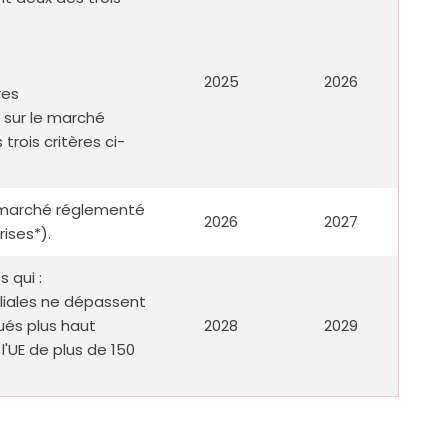
2025
2026
res
 sur le marché
rois critères ci-
 marché réglementé
2026
2027
ises*).
 qui :
iliales ne dépassent
qués plus haut
2028
2029
l'UE de plus de 150