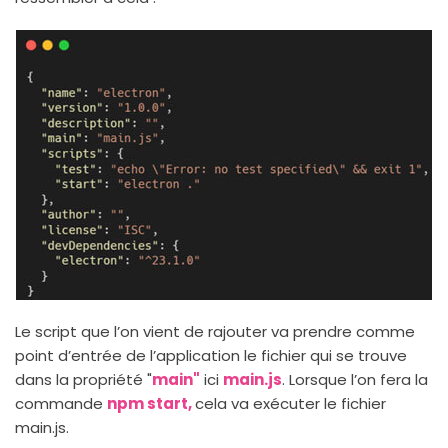
Le script que l’on vient de rajouter va prendre comme
point d’entrée de l’application le fichier qui se trouve
dans la propriété "
main"
ici
main.js
. Lorsque l’on fera la
commande
npm start,
cela va exécuter le fichier
main.js.