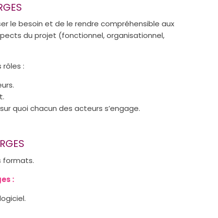
RGES
ser le besoin et de le rendre compréhensible aux
pects du projet (fonctionnel, organisationnel,
rôles :
urs.
t.
ce sur quoi chacun des acteurs s’engage.
ARGES
s formats.
es :
giciel.