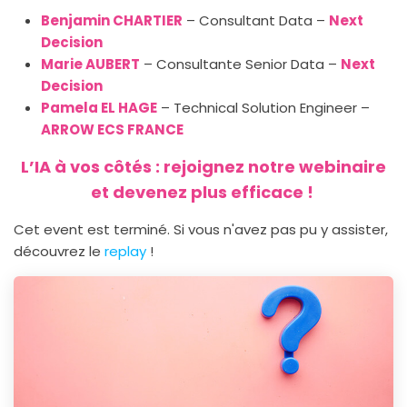
Benjamin CHARTIER
– Consultant Data –
Next
Decision
Marie AUBERT
– Consultante Senior Data –
Next
Decision
Pamela EL HAGE
– Technical Solution Engineer –
ARROW ECS FRANCE
L’IA à vos côtés : rejoignez notre webinaire
et devenez plus efficace !
Cet event est terminé. Si vous n'avez pas pu y assister,
découvrez le
replay
!